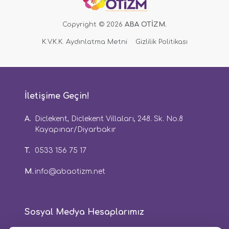
Copyright © 2026
ABA OTİZM.
K.V.K.K. Aydınlatma Metni
Gizlilik Politikası
İletişime Geçin!
A.
Diclekent, Diclekent Villaları, 248. Sk. No.8
Kayapınar/Diyarbakır
T.
0533 156 75 17
M.
info@abaotizm.net
Sosyal Medya Hesaplarımız